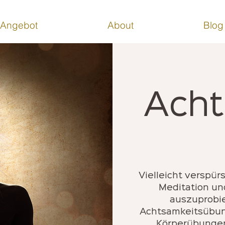
Angebot
About
Blog
Acht
Vielleicht verspür
Meditation un
auszuprobi
Achtsamkeitsübun
Körperübunge