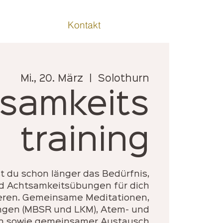
Kontakt
Mi., 20. März
  |  
Solothurn
samkeits
training
st du schon länger das Bedürfnis,
d Achtsamkeitsübungen für dich
eren. Gemeinsame Meditationen,
gen (MBSR und LKM), Atem- und
n sowie gemeinsamer Austausch