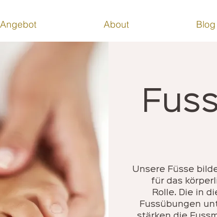
Angebot
About
Blog
Fus
Unsere Füsse bild
für das körper
Rolle. Die in 
Fussübungen unt
stärken die Fussm