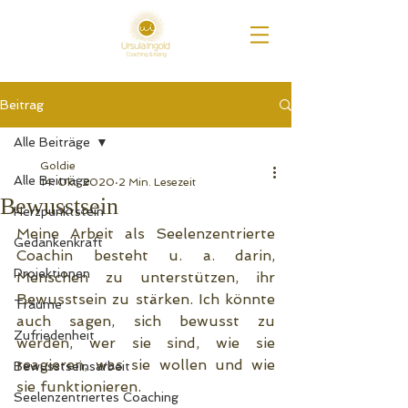
Beitrag
Alle Beiträge
Goldie
Alle Beiträge
14. Okt. 2020
2 Min. Lesezeit
Bewusstsein
Herzpunktstein
Meine Arbeit als Seelenzentrierte 
Gedankenkraft
Coachin besteht u. a. darin, 
Projektionen
Menschen zu unterstützen, ihr 
Bewusstsein zu stärken. Ich könnte 
Träume
auch sagen, sich bewusst zu 
Zufriedenheit
werden, wer sie sind, wie sie 
reagieren, was sie wollen und wie 
Bewusstseinsarbeit
sie funktionieren.
Seelenzentriertes Coaching