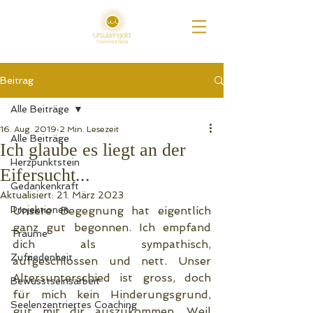
Beitrag
Alle Beiträge
16. Aug. 2019
2 Min. Lesezeit
Alle Beiträge
Ich glaube es liegt an der
Herzpunktstein
Eifersucht...
Gedankenkraft
Aktualisiert:
21. März 2023
Projektionen
Unsere Begegnung hat eigentlich 
ganz gut begonnen. Ich empfand 
Träume
dich als sympathisch, 
Zufriedenheit
aufgeschlossen und nett. Unser 
Altersunterschied ist gross, doch 
Bewusstseinsarbeit
für mich kein Hinderungsgrund, 
Seelenzentriertes Coaching
gut mit dir auszukommen. Weil 