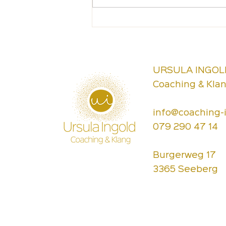
Wie Emotionen uns im Griff
haben können
URSULA INGOL
Coaching & Kla
info@coaching-
079 290 47 14
Burgerweg 17
3365 Seeberg