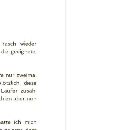
rasch wieder 
ie geeignete, 
e nur zweimal 
tzlich diese 
Läufer zusah, 
hien aber nun 
tte ich mich 
 gelernt, dass 