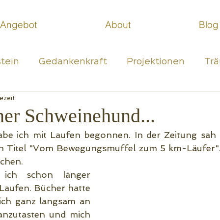
Angebot
About
Blog
tein
Gedankenkraft
Projektionen
Tr
ezeit
stseinsarbeit
Seelenzentriertes Coaching
ner Schweinehund...
be ich mit Laufen begonnen. In der Zeitung sah ic
n Titel "Vom Bewegungsmuffel zum 5 km-Läufer". 
chen.
 ich schon länger 
aufen. Bücher hatte 
ich ganz langsam an 
nzutasten und mich 