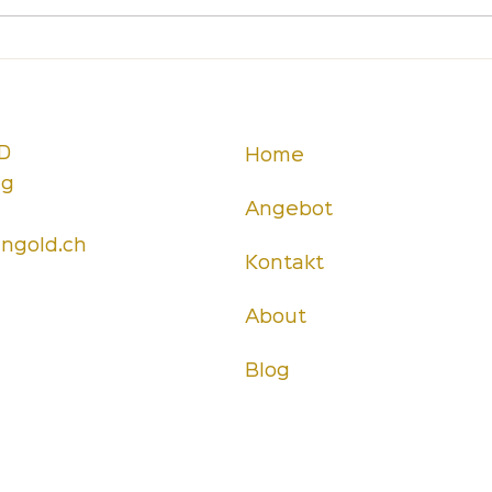
Gesunde Vorbilder... wo seid
ihr?
D
Home
ng
Angebot
ingold.ch
Kontakt
About
Blog