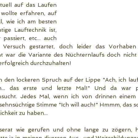
tuell auf das Laufen 
 wollte erfahren, auf 
l, wie ich am besten 
htige Lauftechnik ist, 
assiert, etc... auch 
 Versuch gestartet, doch leider das Vorhaben 
ht war die Variante des Nüchternlaufs doch nicht d
rfolgreich durchzuhalten!
h den lockeren Spruch auf der Lippe "Ach, ich lauf
.. das erste und letzte Mal!" Und da war plö
nsucht. Jedes Mal, wenn ich von drinnen einem 
 sehnsüchtige Stimme "Ich will auch!" Hmmm, das sc
ichkeit zu haben...
serat wie gerufen und ohne lange zu zögern, ha
tte ja in meinen diversen Aus- und Weiterbildungen