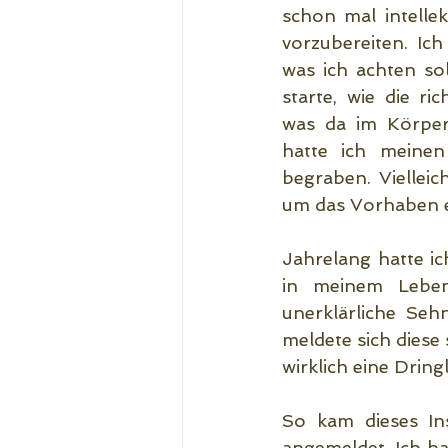
schon mal intellek
vorzubereiten. Ich
was ich achten sol
starte, wie die ric
was da im Körper p
hatte ich meinen
begraben. Vielleic
um das Vorhaben e
Jahrelang hatte ic
in meinem Leben.
unerklärliche Seh
meldete sich diese
wirklich eine Dringl
So kam dieses In
angemeldet. Ich ha