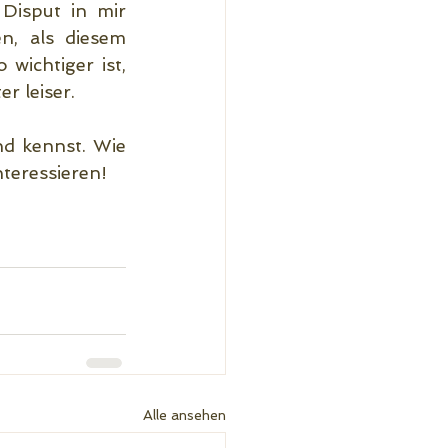
Disput in mir 
, als diesem 
ichtiger ist, 
r leiser.
d kennst. Wie 
nteressieren!
Alle ansehen