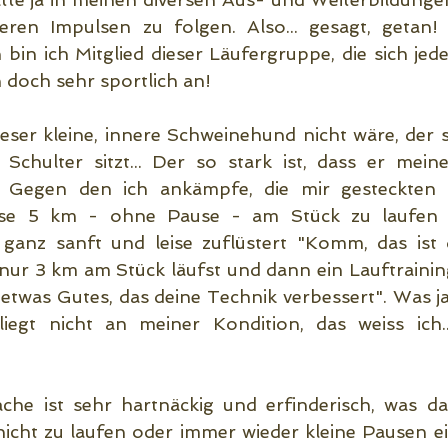
neren Impulsen zu folgen. Also... gesagt, getan! E
 bin ich Mitglied dieser Läufergruppe, die sich je
ch doch sehr sportlich an!
ser kleine, innere Schweinehund nicht wäre, der s
 Schulter sitzt... Der so stark ist, dass er mein
. Gegen den ich ankämpfe, die mir gesteckten Z
 diese 5 km - ohne Pause - am Stück zu laufen 
 ganz sanft und leise zuflüstert "Komm, das ist 
ur 3 km am Stück läufst und dann ein Lauftraining
etwas Gutes, das deine Technik verbessert". Was ja
iegt nicht an meiner Kondition, das weiss ich...
che ist sehr hartnäckig und erfinderisch, was d
nicht zu laufen oder immer wieder kleine Pausen ei