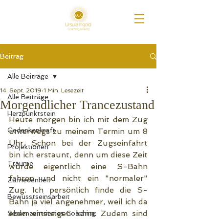
Beitrag
Alle Beiträge
14. Sept. 2019
1 Min. Lesezeit
Alle Beiträge
Morgendlicher Trancezustand
Herzpunktstein
Heute morgen bin ich mit dem Zug 
Gedankenkraft
unterwegs zu meinem Termin um 8 
Uhr. Schon bei der Zugseinfahrt 
Projektionen
bin ich erstaunt, denn um diese Zeit 
Träume
würde eigentlich eine S-Bahn 
fahren und nicht ein "normaler" 
Zufriedenheit
Zug. Ich persönlich finde die S-
Bewusstseinsarbeit
Bahn ja viel angenehmer, weil ich da 
eben einsteigen kann. Zudem sind 
Seelenzentriertes Coaching